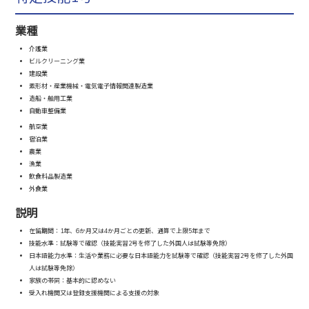
業種
介護業
ビルクリーニング業
建設業
素形材・産業機械・電気電子情報関連製造業
造船・舶用工業
自動車整備業
航空業
宿泊業
農業
漁業
飲食料品製造業
外食業
説明
在留期間：1年、6か月又は4か月ごとの更新、通算で上限5年まで
技能水準：試験等で確認（技能実習2号を修了した外国人は試験等免除）
日本語能力水準：生活や業務に必要な日本語能力を試験等で確認（技能実習2号を修了した外国
人は試験等免除）
家族の帯同：基本的に認めない
受入れ機関又は登録支援機関による支援の対象