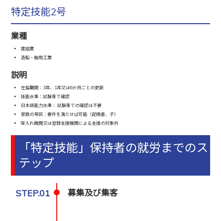
特定技能2号
業種
建設業
造船・舶用工業
説明
在留期間：3年、1年又は6か月ごとの更新
技能水準：試験等で確認
日本語能力水準： 試験等での確認は不要
家族の帯同：要件を満たせば可能（配偶者、子）
受入れ機関又は登録支援機関による支援の対象外
「特定技能」保持者の就労までのス
テップ
STEP.01
募集及び集客